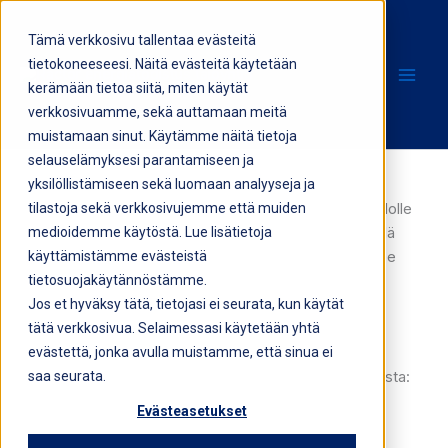
Siirry
sisältöön
Tämä verkkosivu tallentaa evästeitä
tietokoneeseesi. Näitä evästeitä käytetään
kerämään tietoa siitä, miten käytät
verkkosivuamme, sekä auttamaan meitä
muistamaan sinut. Käytämme näitä tietoja
selauselämyksesi parantamiseen ja
yksilöllistämiseen sekä luomaan analyyseja ja
Pyydä tarjous energiatodistuksesta
tilastoja sekä verkkosivujemme että muiden
Tarvitsetko energiatodistuksen taloyhtiölle, omakotitalolle
medioidemme käytöstä. Lue lisätietoja
tai liikekiinteistölle? Olemme valmiina auttamaan, pyydä
käyttämistämme evästeistä
tarjous energiatodistuksesta jo tänään. Ractor palvelee
tietosuojakäytännöstämme.
asiakkaita Helsingissä, Espoossa, Vantaalla ja koko
Jos et hyväksy tätä, tietojasi ei seurata, kun käytät
Uudellamaalla.
tätä verkkosivua. Selaimessasi käytetään yhtä
Mitä tietoja tarvitsemme
evästettä, jonka avulla muistamme, että sinua ei
Tarvitsemme vain muutaman perustiedon rakennuksesta:
saa seurata.
Evästeasetukset
Rakennuksen tyyppi ja pinta-ala