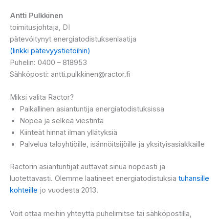
Antti Pulkkinen
toimitusjohtaja, DI
pätevöitynyt energiatodistuksenlaatija
(linkki pätevyystietoihin)
Puhelin: 0400 – 818953
Sähköposti: antti.pulkkinen@ractor.fi
Miksi valita Ractor?
Paikallinen asiantuntija energiatodistuksissa
Nopea ja selkeä viestintä
Kiinteät hinnat ilman yllätyksiä
Palvelua taloyhtiöille, isännöitsijöille ja yksityisasiakkaille
Ractorin asiantuntijat auttavat sinua nopeasti ja
luotettavasti. Olemme laatineet energiatodistuksia
tuhansille
kohteille
jo vuodesta 2013.
Voit ottaa meihin yhteyttä puhelimitse tai sähköpostilla,