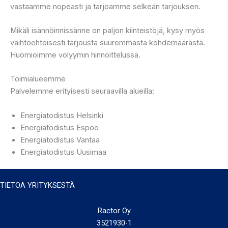
vastaamme nopeasti ja tarjoamme selkeän tarjouksen.
Mikäli isännöinnissänne on paljon kiinteistöjä, kysy myös
vaihtoehtoisesti tarjousta suuremmasta kohdemäärästä.
Huomioimme volyymin hinnoittelussa.
Toimialueemme
Palvelemme erityisesti seuraavilla alueilla:
Energiatodistus Helsinki
Energiatodistus Espoo
Energiatodistus Vantaa
Energiatodistus Uusimaa
TIETOA YRITYKSESTÄ
Ractor Oy
3521930-1