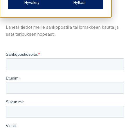
Rakennusvuosi
Hyväksy
Hylkää
Sijainti
Mahdolliset piirustukset tai aiemmat selvitykset
Lähetä tiedot meille sähköpostilla tai lomakkeen kautta ja
saat tarjouksen nopeasti.