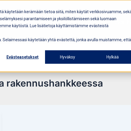
itä käytetään kerämään tietoa siitä, miten käytät verkkosivuamme, sek
selämyksesi parantamiseen ja yksilöllistämiseen sekä luomaan
ergiatodistus
Ilmastoselvitys
Tietopankki
Usein k
demme käytöstä. Lue lisätietoja käyttämistämme evästeistä
vua. Selaimessasi käytetään yhtä evästettä, jonka avulla muistamme, että
Evästeasetukset
Hyväksy
Hylkää
enta rakennushankkeessa