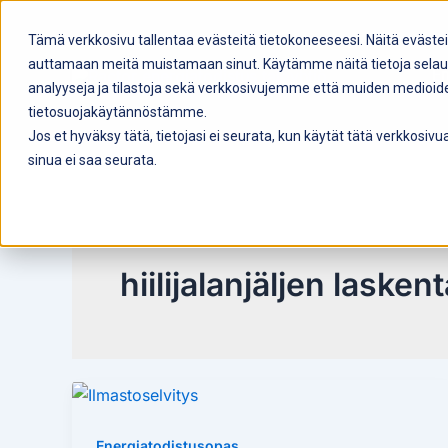
Siirry
sisältöön
Tämä verkkosivu tallentaa evästeitä tietokoneeseesi. Näitä eväste
auttamaan meitä muistamaan sinut. Käytämme näitä tietoja selau
En
analyyseja ja tilastoja sekä verkkosivujemme että muiden medioi
tietosuojakäytännöstämme.
Jos et hyväksy tätä, tietojasi ei seurata, kun käytät tätä verkkosi
sinua ei saa seurata.
hiilijalanjäljen lask
Energiatodistusopas