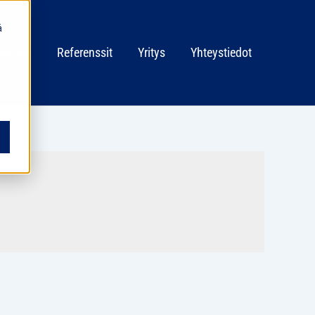
ä
ysyttyä
Referenssit
Yritys
Yhteystiedot