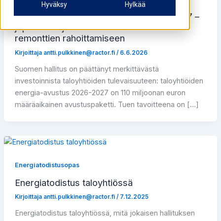
Hyväksy
Hylkää
Taloyhtiöiden energia-avustus 2026–2027 –
jopa 110 miljoonan euron mahdollisuus
remonttien rahoittamiseen
Kirjoittaja
antti.pulkkinen@ractor.fi
/
6.6.2026
Suomen hallitus on päättänyt merkittävästä
investoinnista taloyhtiöiden tulevaisuuteen: taloyhtiöiden
energia-avustus 2026-2027 on 110 miljoonan euron
määräaikainen avustuspaketti. Tuen tavoitteena on […]
Energiatodistusopas
Energiatodistus taloyhtiössä
Kirjoittaja
antti.pulkkinen@ractor.fi
/
7.12.2025
Energiatodistus taloyhtiössä, mitä jokaisen hallituksen