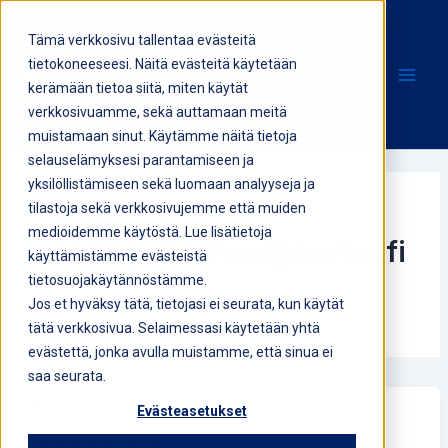
Siirry
sisältöön
Tämä verkkosivu tallentaa evästeitä
tietokoneeseesi. Näitä evästeitä käytetään
kerämään tietoa siitä, miten käytät
verkkosivuamme, sekä auttamaan meitä
muistamaan sinut. Käytämme näitä tietoja
selauselämyksesi parantamiseen ja
yksilöllistämiseen sekä luomaan analyyseja ja
tilastoja sekä verkkosivujemme että muiden
Author name:
medioidemme käytöstä. Lue lisätietoja
antti.pulkkinen@ractor.fi
käyttämistämme evästeistä
tietosuojakäytännöstämme.
Jos et hyväksy tätä, tietojasi ei seurata, kun käytät
tätä verkkosivua. Selaimessasi käytetään yhtä
evästettä, jonka avulla muistamme, että sinua ei
saa seurata.
Evästeasetukset
Energiatodistusopas